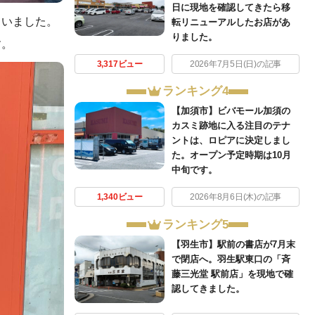
日に現地を確認してきたら移
ていました。
転リニューアルしたお店があ
りました。
す。
3,317ビュー
2026年7月5日(日)の記事
ランキング4
【加須市】ビバモール加須の
カスミ跡地に入る注目のテナ
ントは、ロピアに決定しまし
た。オープン予定時期は10月
中旬です。
1,340ビュー
2026年8月6日(木)の記事
ランキング5
【羽生市】駅前の書店が7月末
で閉店へ。羽生駅東口の「斉
藤三光堂 駅前店」を現地で確
認してきました。