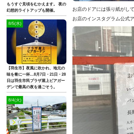
もうすぐ見頃をむかえます。 夜の
お店のドアには張り紙がし
幻想的ライトアップも開催。
お店のインスタグラム公式
8/5(水)
【羽生市】夜風に吹かれ、地元の
味を肴に一杯…8月7日・21日・28
日は羽生市民プラザ屋上ビアガー
デンで最高の夜を過ごそう。
8/4(火)