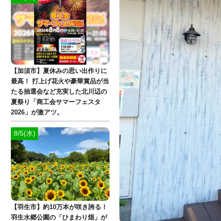
【加須市】夏休みの思い出作りに
最高！ 打上げ花火や豪華賞品が当
たる抽選会など充実した北川辺の
夏祭り「商工会サマーフェスタ
2026」が激アツ。
8/5(水)
【羽生市】約10万本が咲き誇る！
羽生水郷公園の「ひまわり畑」が