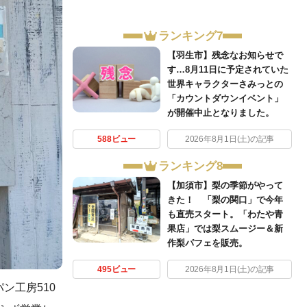
ランキング7
【羽生市】残念なお知らせで
す…8月11日に予定されていた
世界キャラクターさみっとの
「カウントダウンイベント」
が開催中止となりました。
588ビュー
2026年8月1日(土)の記事
ランキング8
【加須市】梨の季節がやって
きた！ 「梨の関口」で今年
も直売スタート。「わたや青
果店」では梨スムージー＆新
作梨パフェを販売。
495ビュー
2026年8月1日(土)の記事
ン工房510