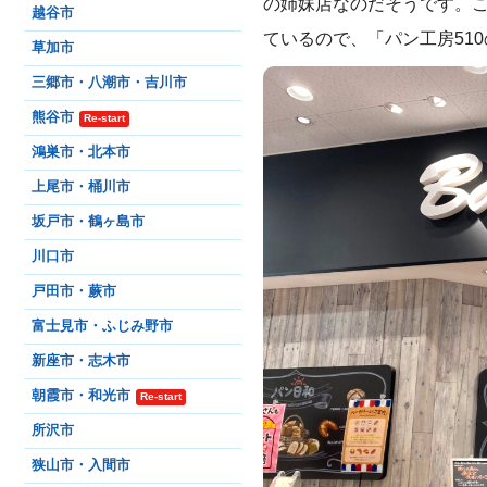
の姉妹店なのだそうです。こ
越谷市
ているので、「パン工房51
草加市
三郷市・八潮市・吉川市
熊谷市
Re-start
鴻巣市・北本市
上尾市・桶川市
坂戸市・鶴ヶ島市
川口市
戸田市・蕨市
富士見市・ふじみ野市
新座市・志木市
朝霞市・和光市
Re-start
所沢市
狭山市・入間市