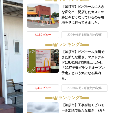
【加須市】ビバモールに大き
な変化？ 閉店したカスミの
跡は今どうなっているのか現
地を見に行ってきました。
4,180ビュー
2026年6月15日(月)の記事
ランキング2
【加須市】ビバモール加須で
また新たな動き。マクドナル
ドは8月16日で閉店…しかし
「2027年春グランドオープン
予定」という気になる案内
も。
3,332ビュー
2026年7月21日(火)の記事
ランキング3
【加須市】工事が続くビバモ
ール加須で新たな動き！7月4