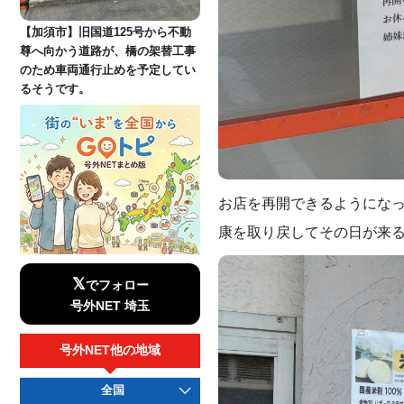
【加須市】旧国道125号から不動
尊へ向かう道路が、橋の架替工事
のため車両通行止めを予定してい
るそうです。
お店を再開できるようにな
康を取り戻してその日が来
𝕏
でフォロー
号外NET 埼玉
号外NET他の地域
全国