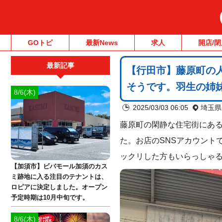
GOトピ
最新News
求人
開店/閉
最新記事
【行田市】藤原町の人
そうです。羽生の姉
8/6(木)
2025/03/03 06:05
埼玉県
藤原町の閑静な住宅街にある
た。お店のSNSアカウント
ックリした方もいらっしゃ
【加須市】ビバモール加須のカス
ミ跡地に入る注目のテナントは、
ロピアに決定しました。オープン
予定時期は10月中旬です。
8/6(木)