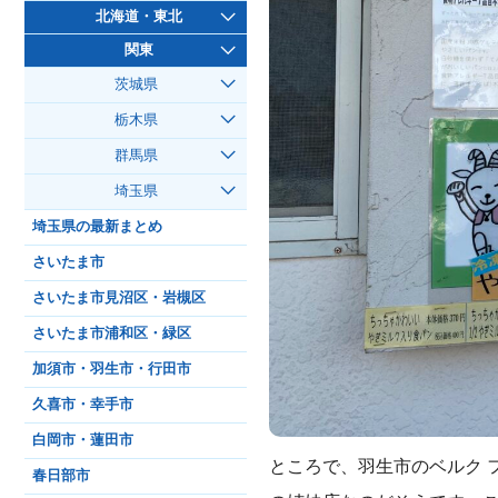
北海道・東北
関東
茨城県
栃木県
群馬県
埼玉県
埼玉県の最新まとめ
さいたま市
さいたま市見沼区・岩槻区
さいたま市浦和区・緑区
加須市・羽生市・行田市
久喜市・幸手市
白岡市・蓮田市
ところで、羽生市のベルク 
春日部市