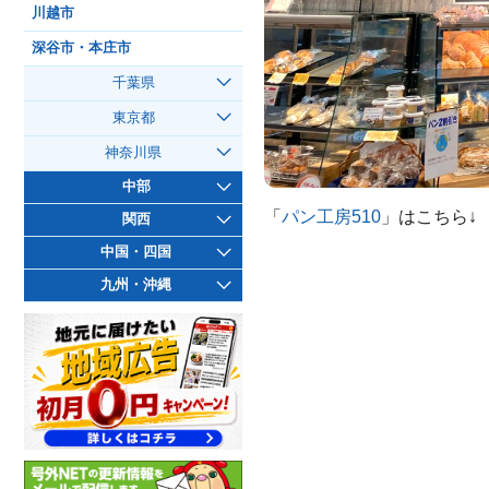
川越市
深谷市・本庄市
千葉県
東京都
神奈川県
中部
「
パン工房510
」はこちら↓
関西
中国・四国
九州・沖縄