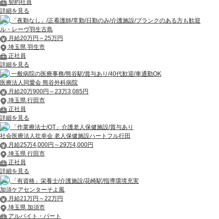
契約社員
詳細を見る
「夜勤なし」/正看護師/常勤/日勤のみ/介護施設/ブランクのある方も歓迎
ル・レーヴ羽生古島
月給20万円～25万円
埼玉県 羽生市
正社員
詳細を見る
一般病院の医療事務/熊谷駅/賞与あり/40代歓迎/車通勤OK
医療法人同愛会 熊谷外科病院
月給20万900円～23万3,085円
埼玉県 行田市
正社員
詳細を見る
「作業療法士/OT」介護老人保健施設/賞与あり
社会医療法人壮幸会 老人保健施設ハートフル行田
月給25万4,000円～29万4,000円
埼玉県 行田市
正社員
詳細を見る
「有資格」栄養士/介護施設/花崎駅/指導環境充実
加須ケアセンターそよ風
月給21万円～22万円
埼玉県 加須市
アルバイト・パート