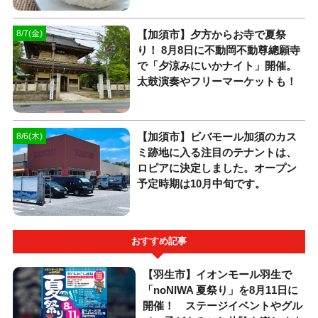
【加須市】夕方からお寺で夏祭
8/7(金)
り！ 8月8日に不動岡不動尊總願寺
で「夕涼みにいかナイト」開催。
太鼓演奏やフリーマーケットも！
【加須市】ビバモール加須のカス
8/6(木)
ミ跡地に入る注目のテナントは、
ロピアに決定しました。オープン
予定時期は10月中旬です。
おすすめ記事
【羽生市】イオンモール羽生で
「noNIWA 夏祭り」を8月11日に
開催！ ステージイベントやグル