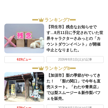
ランキング7
【羽生市】残念なお知らせで
す…8月11日に予定されていた世
界キャラクターさみっとの「カ
ウントダウンイベント」が開催
中止となりました。
619ビュー
2026年8月1日(土)の記事
ランキング8
【加須市】梨の季節がやってき
た！ 「梨の関口」で今年も直
売スタート。「わたや青果店」
では梨スムージー＆新作梨パフ
ェを販売。