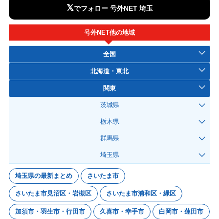
𝕏
でフォロー 号外NET 埼玉
号外NET他の地域
全国
北海道・東北
関東
茨城県
栃木県
群馬県
埼玉県
埼玉県の最新まとめ
さいたま市
さいたま市見沼区・岩槻区
さいたま市浦和区・緑区
加須市・羽生市・行田市
久喜市・幸手市
白岡市・蓮田市