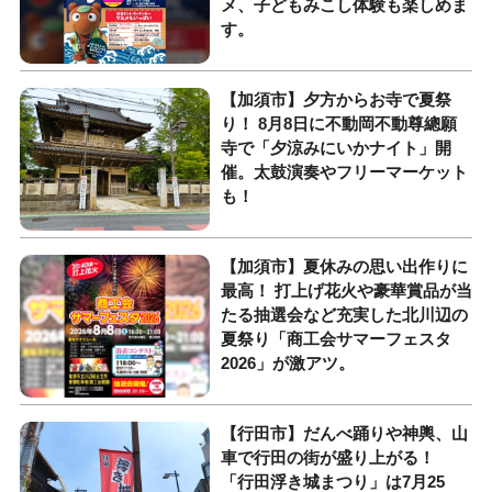
メ、子どもみこし体験も楽しめま
す。
【加須市】夕方からお寺で夏祭
り！ 8月8日に不動岡不動尊總願
寺で「夕涼みにいかナイト」開
催。太鼓演奏やフリーマーケット
も！
【加須市】夏休みの思い出作りに
最高！ 打上げ花火や豪華賞品が当
たる抽選会など充実した北川辺の
夏祭り「商工会サマーフェスタ
2026」が激アツ。
【行田市】だんべ踊りや神輿、山
車で行田の街が盛り上がる！
「行田浮き城まつり」は7月25