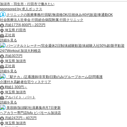
加須市・羽生市・行田市で働きたい
sponsored by 求人ボックス
クリニックの医療事務/行田駅/無資格OK/日祝休み/40代歓迎/車通勤OK
社会医療法人壮幸会 行田総合病院附属 行田クリニック
月給17万6,800円～20万円
埼玉県 行田市
正社員
詳細を見る
パーソナルトレーナー/完全週休2日制/未経験歓迎/未経験入社50%超/新卒歓迎
24/7Workout 加須大利根店
月給30万円
埼玉県 加須市
正社員
詳細を見る
「駅チカ」/正看護師/非常勤/日勤のみ/グループホーム/訪問看護
介護付き高齢者住宅ウィステリア
時給1,300円～
埼玉県 加須市
アルバイト・パート
詳細を見る
美容師/加須駅/社員募集/8月7日更新
ヘアカラー専門店fufu ビバモール加須店
月給24万円～40万円
埼玉県 加須市