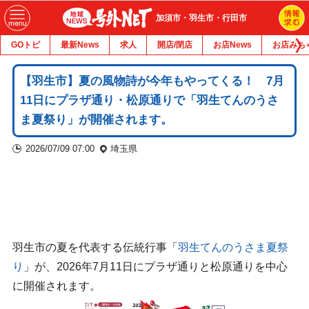
加須市・羽生市・行田市
GOトピ
最新News
求人
開店/閉店
お店News
お店みち
【羽生市】夏の風物詩が今年もやってくる！ 7月
11日にプラザ通り・松原通りで「羽生てんのうさ
ま夏祭り」が開催されます。
2026/07/09 07:00
埼玉県
羽生市の夏を代表する伝統行事「
羽生てんのうさま夏祭
り
」が、2026年7月11日にプラザ通りと松原通りを中心
に開催されます。