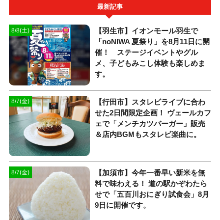
最新記事
【羽生市】イオンモール羽生で
8/8(土)
「noNIWA 夏祭り」を8月11日に開
催！ ステージイベントやグル
メ、子どもみこし体験も楽しめま
す。
【行田市】スタレビライブに合わ
8/7(金)
せた2日間限定企画！ ヴェールカフ
ェで「メンチカツバーガー」販売
＆店内BGMもスタレビ楽曲に。
【加須市】今年一番早い新米を無
8/7(金)
料で味わえる！ 道の駅かぞわたら
せで「五百川おにぎり試食会」8月
9日に開催です。