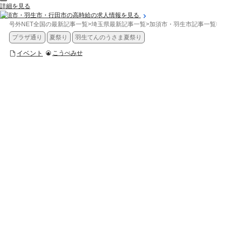
詳細を見る
加須市・羽生市・行田市の高時給の求人情報を見る
号外NET全国の最新記事一覧
>
埼玉県最新記事一覧
>
加須市・羽生市記事一覧
>
イ
プラザ通り
夏祭り
羽生てんのうさま夏祭り
イベント
こうべみせ