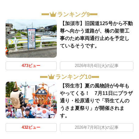
ランキング9
【加須市】旧国道125号から不動
尊へ向かう道路が、橋の架替工
事のため車両通行止めを予定し
ているそうです。
473ビュー
2026年8月4日(火)の記事
ランキング10
【羽生市】夏の風物詩が今年も
やってくる！ 7月11日にプラザ
通り・松原通りで「羽生てんの
うさま夏祭り」が開催されま
す。
432ビュー
2026年7月9日(木)の記事