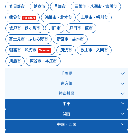
春日部市
越谷市
草加市
三郷市・八潮市・吉川市
熊谷市
鴻巣市・北本市
上尾市・桶川市
Re-start
坂戸市・鶴ヶ島市
川口市
戸田市・蕨市
富士見市・ふじみ野市
新座市・志木市
朝霞市・和光市
所沢市
狭山市・入間市
Re-start
川越市
深谷市・本庄市
千葉県
東京都
神奈川県
中部
関西
中国・四国