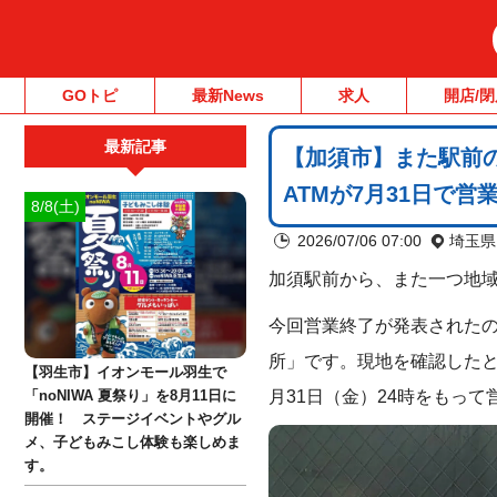
GOトピ
最新News
求人
開店/閉
最新記事
【加須市】また駅前
ATMが7月31日で営
8/8(土)
2026/07/06 07:00
埼玉県
加須駅前から、また一つ地
今回営業終了が発表された
所」です。現地を確認したと
【羽生市】イオンモール羽生で
月31日（金）24時をもっ
「noNIWA 夏祭り」を8月11日に
開催！ ステージイベントやグル
メ、子どもみこし体験も楽しめま
す。