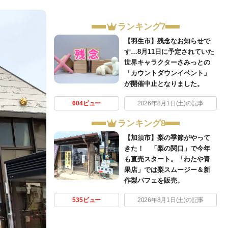
ランキング7
【羽生市】残念なお知らせで
す…8月11日に予定されていた
世界キャラクターさみっとの
「カウントダウンイベント」
が開催中止となりました。
604ビュー
2026年8月1日(土)の記事
ランキング8
【加須市】梨の季節がやって
きた！ 「梨の関口」で今年
も直売スタート。「わたや青
果店」では梨スムージー＆新
作梨パフェを販売。
535ビュー
2026年8月1日(土)の記事