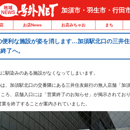
加須市・羽生市・行田
店
お店News
お店みちゃお
まち
の便利な施設が姿を消します…加須駅北口の三井住
業終了へ。
域に馴染みのある施設がなくなってしまいます。
のは、加須駅北口の交番隣にある三井住友銀行の無人店舗「加
ころ、店舗入口には「営業終了のお知らせ」が掲示されており、
て営業を終了することが案内されていました。