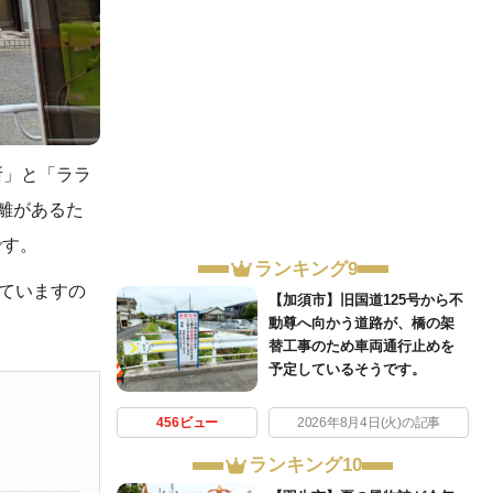
所」と「ララ
離があるた
です。
ランキング9
っていますの
【加須市】旧国道125号から不
動尊へ向かう道路が、橋の架
替工事のため車両通行止めを
予定しているそうです。
456ビュー
2026年8月4日(火)の記事
ランキング10