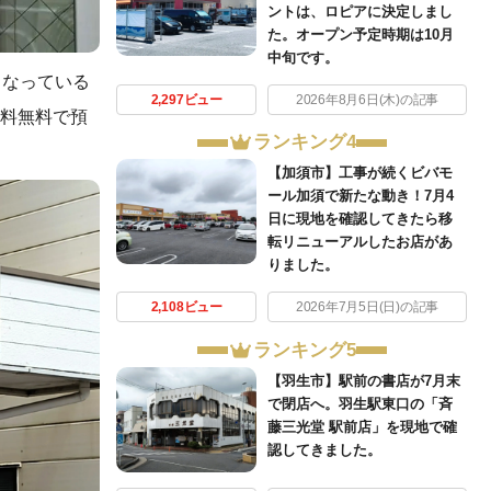
ントは、ロピアに決定しまし
た。オープン予定時期は10月
中旬です。
となっている
2,297ビュー
2026年8月6日(木)の記事
数料無料で預
ランキング4
【加須市】工事が続くビバモ
ール加須で新たな動き！7月4
日に現地を確認してきたら移
転リニューアルしたお店があ
りました。
2,108ビュー
2026年7月5日(日)の記事
ランキング5
【羽生市】駅前の書店が7月末
で閉店へ。羽生駅東口の「斉
藤三光堂 駅前店」を現地で確
認してきました。