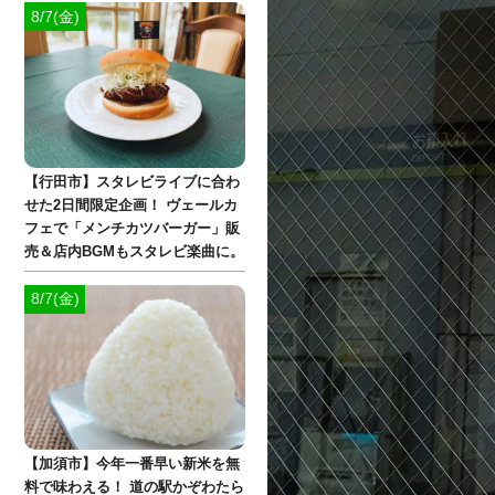
8/7(金)
【行田市】スタレビライブに合わ
せた2日間限定企画！ ヴェールカ
フェで「メンチカツバーガー」販
売＆店内BGMもスタレビ楽曲に。
8/7(金)
【加須市】今年一番早い新米を無
料で味わえる！ 道の駅かぞわたら