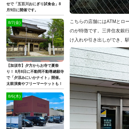
せで「五百川おにぎり試食会」8
月9日に開催です。
こちらの店舗にはATMとロ
8/7(金)
のが特徴です。三井住友銀行
け入れや引き出しができ、駅
【加須市】夕方からお寺で夏祭
り！ 8月8日に不動岡不動尊總願寺
で「夕涼みにいかナイト」開催。
太鼓演奏やフリーマーケットも！
8/6(木)