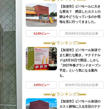
【加須市】ビバモールに大き
な変化？ 閉店したカスミの
跡は今どうなっているのか現
地を見に行ってきました。
4,149ビュー
2026年6月15日(月)の記事
ランキング2
【加須市】ビバモール加須で
また新たな動き。マクドナル
ドは8月16日で閉店…しかし
「2027年春グランドオープン
予定」という気になる案内
も。
3,455ビュー
2026年7月21日(火)の記事
ランキング3
【加須市】ビバモール加須の
カスミ跡地に入る注目のテナ