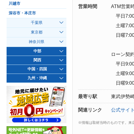
川越市
営業時間
ATM営業
深谷市・本庄市
平日7:00
千葉県
土曜7:00
東京都
日曜7:00
神奈川県
中部
ローン契
関西
平日9:00
中国・四国
土曜9:00
九州・沖縄
日曜9:00
最寄り駅
東武伊勢崎
関連リンク
公式サイ
※情報は取材当時のものです。来