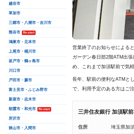
越谷市
草加市
三郷市・八潮市・吉川市
熊谷市
Re-start
鴻巣市・北本市
営業終了のお知らせによると
上尾市・桶川市
ガーデン春日部2階ATM出
坂戸市・鶴ヶ島市
め、これまで加須駅前で気
川口市
長年、駅前の便利なATMと
戸田市・蕨市
で、利用予定のある方はご
富士見市・ふじみ野市
新座市・志木市
朝霞市・和光市
Re-start
三井住友銀行 加須駅
所沢市
住所
埼玉県加須市
狭山市・入間市