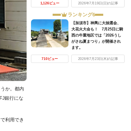
1,126ビュー
2026年7月19日(日)の記事
ランキング6
【加須市】神輿に大抽選会、
大花火大会も！ 7月25日に騎
西の牛重地区では「2026うし
がさね夏まつり」が開催され
ます。
710ビュー
2026年7月23日(木)の記事
ょうか。都内
FJ銀行にな
。
前で利用でき
。