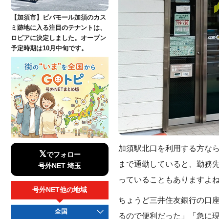
【加須市】ビバモール加須のカス
ミ跡地に入る注目のテナントは、
ロピアに決定しました。オープン
予定時期は10月中旬です。
加須駅北口を利用する方な
𝕏
でフォロー
まで通勤していると、勤務先
号外NET 埼玉
っていることもありますよね
号外NET他の地域
ちょうど三井住友銀行の口
全国
るので便利だった」「急に