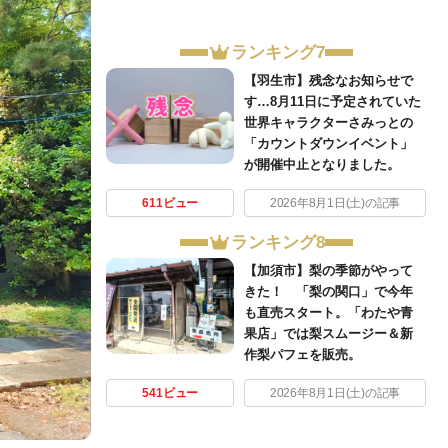
ランキング7
【羽生市】残念なお知らせで
す…8月11日に予定されていた
世界キャラクターさみっとの
「カウントダウンイベント」
が開催中止となりました。
611ビュー
2026年8月1日(土)の記事
ランキング8
【加須市】梨の季節がやって
きた！ 「梨の関口」で今年
も直売スタート。「わたや青
果店」では梨スムージー＆新
作梨パフェを販売。
541ビュー
2026年8月1日(土)の記事