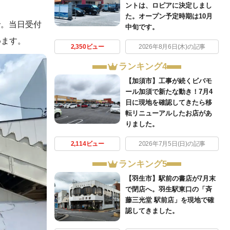
ントは、ロピアに決定しまし
た。オープン予定時期は10月
で。当日受付
中旬です。
めます。
2,350ビュー
2026年8月6日(木)の記事
ランキング4
【加須市】工事が続くビバモ
ール加須で新たな動き！7月4
日に現地を確認してきたら移
転リニューアルしたお店があ
りました。
2,114ビュー
2026年7月5日(日)の記事
ランキング5
【羽生市】駅前の書店が7月末
で閉店へ。羽生駅東口の「斉
藤三光堂 駅前店」を現地で確
認してきました。