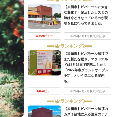
【加須市】ビバモールに大き
な変化？ 閉店したカスミの
跡は今どうなっているのか現
地を見に行ってきました。
4,159ビュー
2026年6月15日(月)の記事
ランキング2
【加須市】ビバモール加須で
また新たな動き。マクドナル
ドは8月16日で閉店…しかし
「2027年春グランドオープン
予定」という気になる案内
も。
3,464ビュー
2026年7月21日(火)の記事
ランキング3
【加須市】ビバモール加須の
カスミ跡地に入る注目のテナ