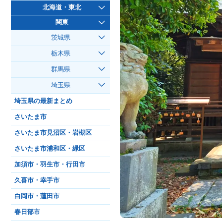
北海道・東北
関東
茨城県
栃木県
群馬県
埼玉県
埼玉県の最新まとめ
さいたま市
さいたま市見沼区・岩槻区
さいたま市浦和区・緑区
加須市・羽生市・行田市
久喜市・幸手市
白岡市・蓮田市
春日部市