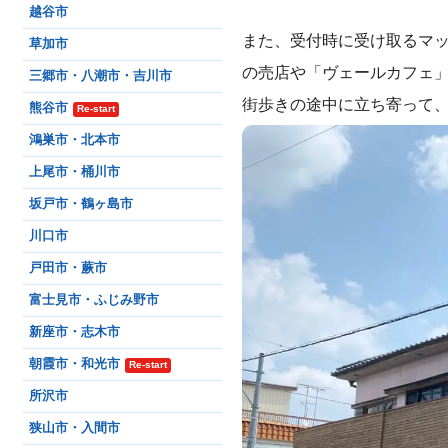
越谷市
また、受付時に受け取るマッ
草加市
の売店や「ヴェールカフェ
三郷市・八潮市・吉川市
街歩きの途中に立ち寄って
熊谷市
Re-start
鴻巣市・北本市
上尾市・桶川市
坂戸市・鶴ヶ島市
川口市
戸田市・蕨市
富士見市・ふじみ野市
新座市・志木市
朝霞市・和光市
Re-start
所沢市
狭山市・入間市