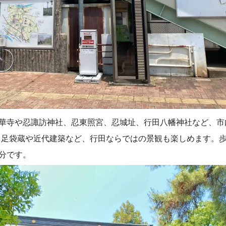
。蓮華寺や忍諏訪神社、忍東照宮、忍城址、行田八幡神社など、
、足袋蔵や近代建築など、行田ならではの景観も楽しめます。
0分です。