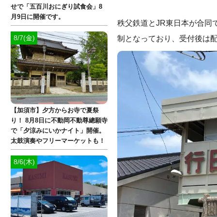
せで「五百川おにぎり試食会」8
月9日に開催です。
秩父鉄道とJR東日本が合同
制となっており、受付後は
8/7(金)
【加須市】夕方からお寺で夏祭
り！ 8月8日に不動岡不動尊總願寺
で「夕涼みにいかナイト」開催。
太鼓演奏やフリーマーケットも！
8/6(木)