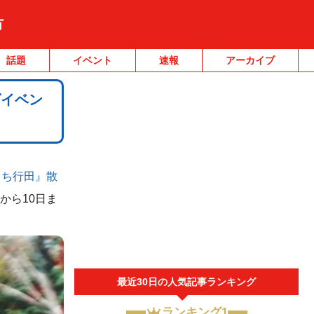
市
話題
イベント
速報
アーカイブ
グイベン
まち行田』散
日から10日ま
最近30日の人気記事ランキング
ランキング1