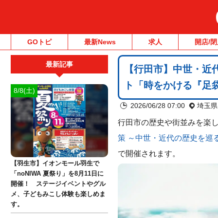
GOトピ
最新News
求人
開店/閉
最新記事
【行田市】中世・近
ト「時をかける『足
8/8(土)
2026/06/28 07:00
埼玉県
行田市の歴史や街並みを楽
策 ～中世・近代の歴史を巡
で開催されます。
【羽生市】イオンモール羽生で
「noNIWA 夏祭り」を8月11日に
開催！ ステージイベントやグル
メ、子どもみこし体験も楽しめま
す。