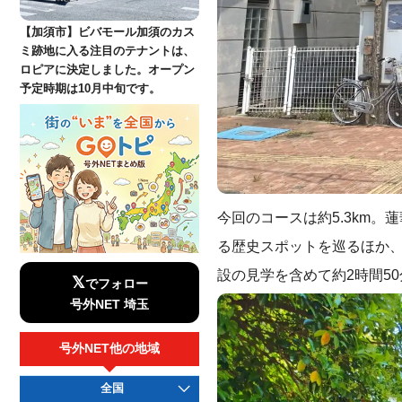
【加須市】ビバモール加須のカス
ミ跡地に入る注目のテナントは、
ロピアに決定しました。オープン
予定時期は10月中旬です。
今回のコースは約5.3km
る歴史スポットを巡るほか
設の見学を含めて約2時間5
𝕏
でフォロー
号外NET 埼玉
号外NET他の地域
全国