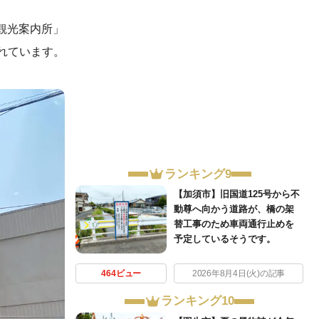
観光案内所」
れています。
ランキング9
【加須市】旧国道125号から不
動尊へ向かう道路が、橋の架
替工事のため車両通行止めを
予定しているそうです。
464ビュー
2026年8月4日(火)の記事
ランキング10