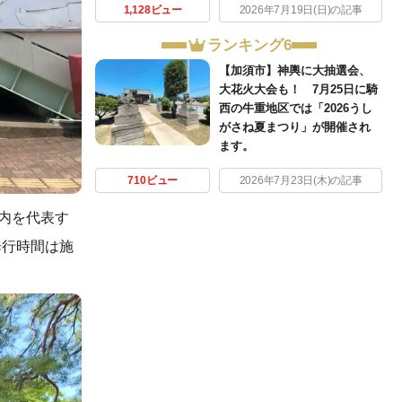
1,128ビュー
2026年7月19日(日)の記事
ランキング6
【加須市】神輿に大抽選会、
大花火大会も！ 7月25日に騎
西の牛重地区では「2026うし
がさね夏まつり」が開催され
ます。
710ビュー
2026年7月23日(木)の記事
市内を代表す
歩行時間は施