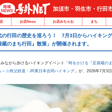
加須市・羽生市・行田
店
お店News
お店みちゃお
まち
代の行田の歴史を巡ろう！ 7月3日からハイキン
袋蔵のまち行田』散策」が開催されます。
しみながら歩けるハイキングイベント「
時をかける『足袋蔵の
る～☆秩父鉄道・JR東日本合同ハイキング
」が、2026年7月3