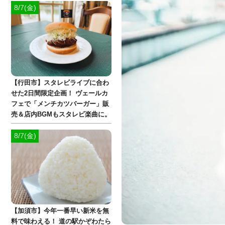
8/7(金)
【行田市】スタレビライブに合わ
せた2日間限定企画！ ヴェールカ
フェで「メンチカツバーガー」販
売＆店内BGMもスタレビ楽曲に。
8/7(金)
【加須市】今年一番早い新米を無
料で味わえる！ 道の駅かぞわたら