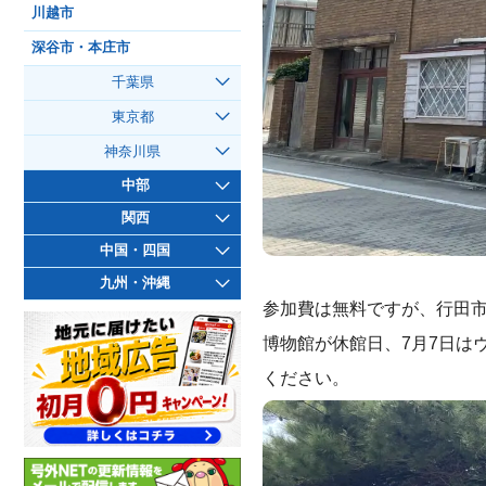
川越市
深谷市・本庄市
千葉県
東京都
神奈川県
中部
関西
中国・四国
九州・沖縄
参加費は無料ですが、行田市
博物館が休館日、7月7日は
ください。