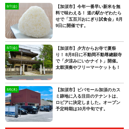
【加須市】今年一番早い新米を無
8/7(金)
料で味わえる！ 道の駅かぞわたら
せで「五百川おにぎり試食会」8月
9日に開催です。
【加須市】夕方からお寺で夏祭
8/7(金)
り！ 8月8日に不動岡不動尊總願寺
で「夕涼みにいかナイト」開催。
太鼓演奏やフリーマーケットも！
【加須市】ビバモール加須のカス
8/6(木)
ミ跡地に入る注目のテナントは、
ロピアに決定しました。オープン
予定時期は10月中旬です。