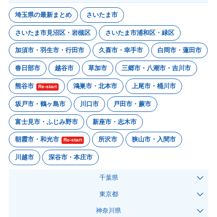
埼玉県の最新まとめ
さいたま市
さいたま市見沼区・岩槻区
さいたま市浦和区・緑区
加須市・羽生市・行田市
久喜市・幸手市
白岡市・蓮田市
春日部市
越谷市
草加市
三郷市・八潮市・吉川市
熊谷市
鴻巣市・北本市
上尾市・桶川市
Re-start
坂戸市・鶴ヶ島市
川口市
戸田市・蕨市
富士見市・ふじみ野市
新座市・志木市
朝霞市・和光市
所沢市
狭山市・入間市
Re-start
川越市
深谷市・本庄市
千葉県
東京都
神奈川県