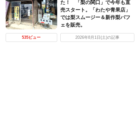
た！ 「梨の関口」で今年も直
売スタート。「わたや青果店」
では梨スムージー＆新作梨パフ
ェを販売。
535ビュー
2026年8月1日(土)の記事