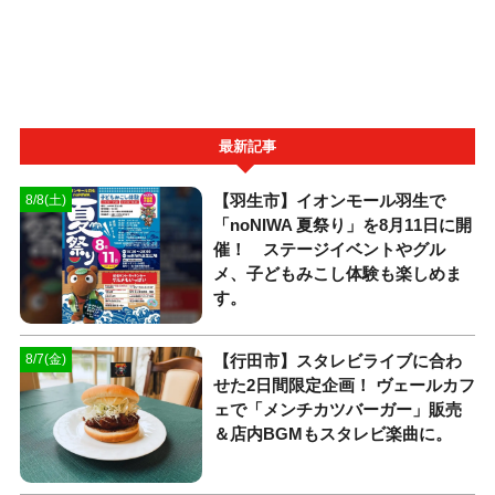
最新記事
【羽生市】イオンモール羽生で
8/8(土)
「noNIWA 夏祭り」を8月11日に開
催！ ステージイベントやグル
メ、子どもみこし体験も楽しめま
す。
【行田市】スタレビライブに合わ
8/7(金)
せた2日間限定企画！ ヴェールカフ
ェで「メンチカツバーガー」販売
＆店内BGMもスタレビ楽曲に。