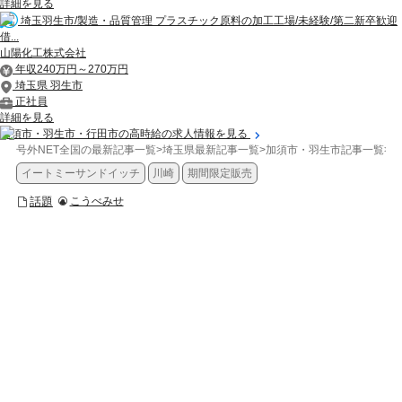
詳細を見る
埼玉羽生市/製造・品質管理 プラスチック原料の加工工場/未経験/第二新卒歓迎
借...
山陽化工株式会社
年収240万円～270万円
埼玉県 羽生市
正社員
詳細を見る
加須市・羽生市・行田市の高時給の求人情報を見る
号外NET全国の最新記事一覧
>
埼玉県最新記事一覧
>
加須市・羽生市記事一覧
>
話
イートミーサンドイッチ
川崎
期間限定販売
話題
こうべみせ