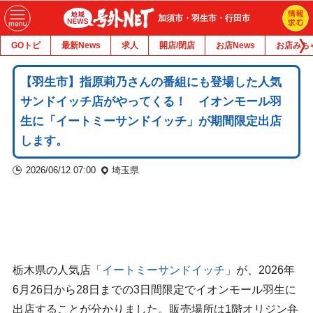
加須市・羽生市・行田市
GOトピ
最新News
求人
開店/閉店
お店News
お店みち
【羽生市】指原莉乃さんの番組にも登場した人気
サンドイッチ店がやってくる！ イオンモール羽
生に「イートミーサンドイッチ」が期間限定出店
します。
2026/06/12 07:00
埼玉県
栃木県の人気店「
イートミーサンドイッチ
」が、2026年
6月26日から28日までの3日間限定でイオンモール羽生に
出店することが分かりました。販売場所は1階オリジン弁