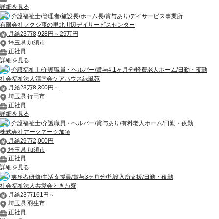
詳細を見る
介護福祉士/管理者/施設長/ホーム長/賞与あり/デイサービス事業所
有限会社フクシ藤の里北川辺デイサービスセンター
月給23万8,928円～29万円
埼玉県 加須市
正社員
詳細を見る
介護福祉士/介護職員・ヘルパー/賞与4.1ヶ月分/軽費老人ホーム/日勤・夜勤
社会福祉法人清幸会ケアハウス緑風苑
月給23万8,300円～
埼玉県 行田市
正社員
詳細を見る
介護福祉士/介護職員・ヘルパー/賞与あり/有料老人ホーム/日勤・夜勤
株式会社アークアーク加須
月給29万2,000円
埼玉県 加須市
正社員
詳細を見る
実務者研修/生活支援員/賞与3ヶ月分/施設入所支援/日勤・夜勤
社会福祉法人共愛会ときわ寮
月給23万161円～
埼玉県 羽生市
正社員