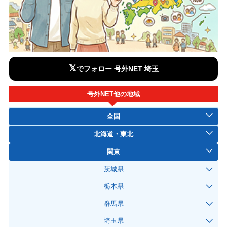
𝕏
でフォロー 号外NET 埼玉
号外NET他の地域
全国
北海道・東北
関東
茨城県
栃木県
群馬県
埼玉県