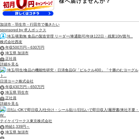
様へ届けませんか？
加須市・羽生市・行田市で働きたい
sponsored by 求人ボックス
埼玉/夜勤無 食品の製造管理 リーダー/車通勤可/年休122日・残業10h/賞与...
株式会社西友
年収500万円～630万円
埼玉県 加須市
正社員
詳細を見る
埼玉/羽生/食品の機能性研究・日清食品G/「ピルクル400」「十勝のむヨーグル
ト...
日清ヨーク株式会社
年収430万円～650万円
埼玉県 羽生市
正社員
詳細を見る
日払いOKで即日収入/仕分け・シール貼り/日払いで即日収入!履歴書/来社不要・
W...
テイケイワークス東京株式会社
時給1,339円～
埼玉県 加須市