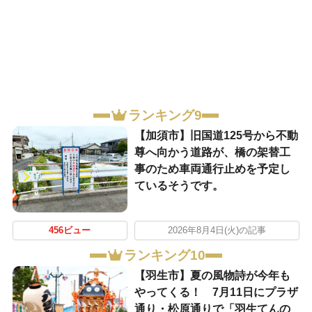
ランキング9
【加須市】旧国道125号から不動
尊へ向かう道路が、橋の架替工
事のため車両通行止めを予定し
ているそうです。
456ビュー
2026年8月4日(火)の記事
ランキング10
【羽生市】夏の風物詩が今年も
やってくる！ 7月11日にプラザ
通り・松原通りで「羽生てんの