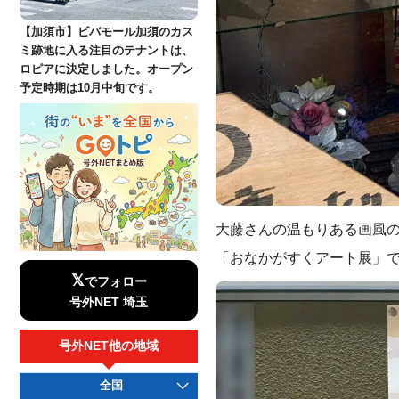
【加須市】ビバモール加須のカス
ミ跡地に入る注目のテナントは、
ロピアに決定しました。オープン
予定時期は10月中旬です。
大藤さんの温もりある画風
「おなかがすくアート展」
𝕏
でフォロー
号外NET 埼玉
号外NET他の地域
全国