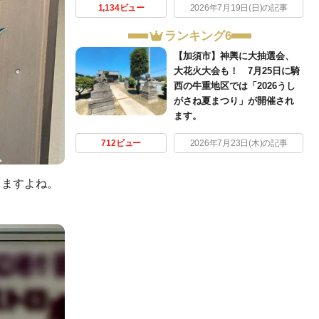
1,134ビュー
2026年7月19日(日)の記事
ランキング6
【加須市】神輿に大抽選会、
大花火大会も！ 7月25日に騎
西の牛重地区では「2026うし
がさね夏まつり」が開催され
ます。
712ビュー
2026年7月23日(木)の記事
りますよね。