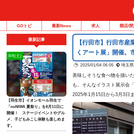
GOトピ
最新News
求人
開店/閉
最新記事
【行田市】行田市産業
くアート展」開催。
8/8(土)
2025/01/04 06:05
埼玉県
美味しそうな食べ物を描い
も。そんなイラスト展示会
2025年1月15日から3月
【羽生市】イオンモール羽生で
「noNIWA 夏祭り」を8月11日に
開催！ ステージイベントやグル
メ、子どもみこし体験も楽しめま
す。