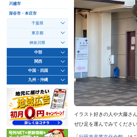
川越市
深谷市・本庄市
千葉県
東京都
神奈川県
中部
関西
中国・四国
九州・沖縄
イラスト好きの人や大藤さ
ぜひ足を運んでみてくださ
「
行田市産業文化会館
」はこ