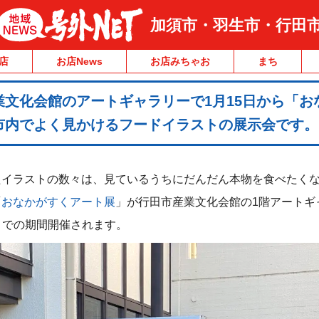
加須市・羽生市・行田
店
お店News
お店みちゃお
まち
文化会館のアートギャラリーで1月15日から「お
市内でよく見かけるフードイラストの展示会です。
たイラストの数々は、見ているうちにだんだん本物を食べたく
「
おなかがすくアート展
」が行田市産業文化会館の1階アートギ
3日までの期間開催されます。