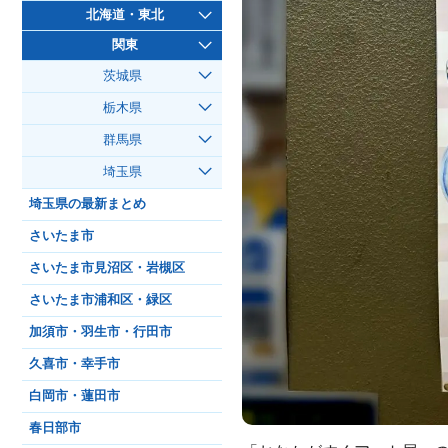
北海道・東北
関東
茨城県
栃木県
群馬県
埼玉県
埼玉県の最新まとめ
さいたま市
さいたま市見沼区・岩槻区
さいたま市浦和区・緑区
加須市・羽生市・行田市
久喜市・幸手市
白岡市・蓮田市
春日部市