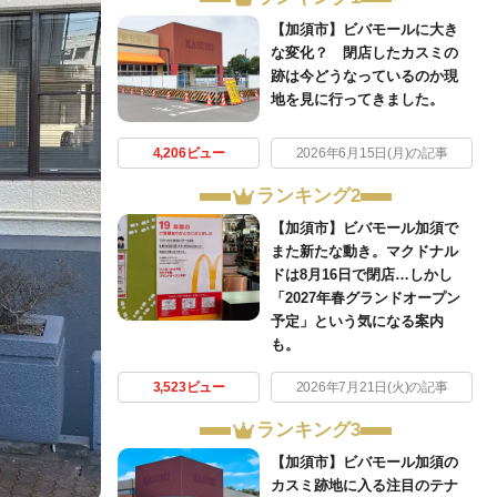
【加須市】ビバモールに大き
な変化？ 閉店したカスミの
跡は今どうなっているのか現
地を見に行ってきました。
4,206ビュー
2026年6月15日(月)の記事
ランキング2
【加須市】ビバモール加須で
また新たな動き。マクドナル
ドは8月16日で閉店…しかし
「2027年春グランドオープン
予定」という気になる案内
も。
3,523ビュー
2026年7月21日(火)の記事
ランキング3
【加須市】ビバモール加須の
カスミ跡地に入る注目のテナ