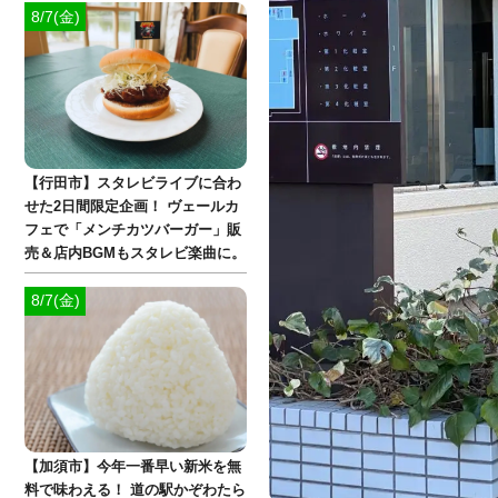
8/7(金)
【行田市】スタレビライブに合わ
せた2日間限定企画！ ヴェールカ
フェで「メンチカツバーガー」販
売＆店内BGMもスタレビ楽曲に。
8/7(金)
【加須市】今年一番早い新米を無
料で味わえる！ 道の駅かぞわたら