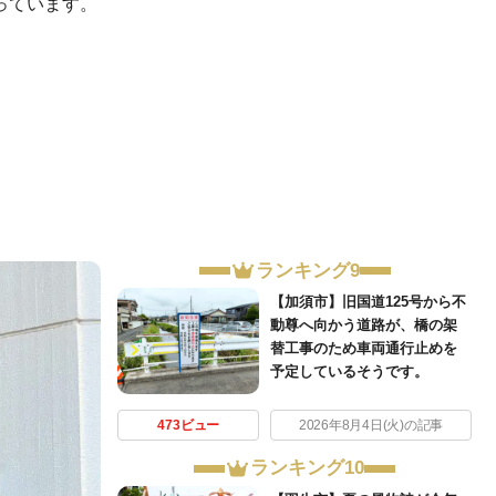
っています。
ランキング9
【加須市】旧国道125号から不
動尊へ向かう道路が、橋の架
替工事のため車両通行止めを
予定しているそうです。
473ビュー
2026年8月4日(火)の記事
ランキング10