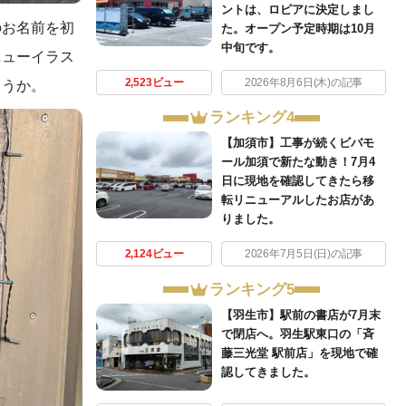
ントは、ロピアに決定しまし
のお名前を初
た。オープン予定時期は10月
中旬です。
ニューイラス
2,523ビュー
2026年8月6日(木)の記事
ょうか。
ランキング4
【加須市】工事が続くビバモ
ール加須で新たな動き！7月4
日に現地を確認してきたら移
転リニューアルしたお店があ
りました。
2,124ビュー
2026年7月5日(日)の記事
ランキング5
【羽生市】駅前の書店が7月末
で閉店へ。羽生駅東口の「斉
藤三光堂 駅前店」を現地で確
認してきました。