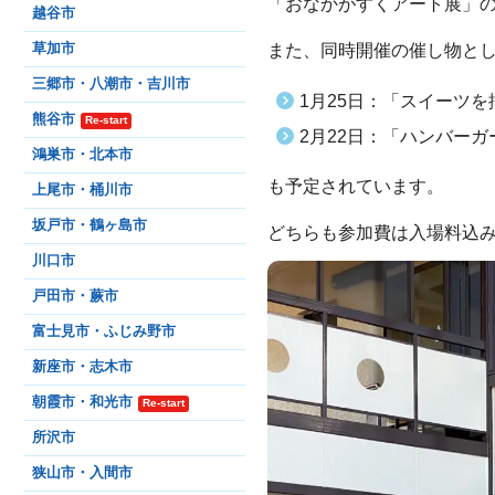
「おなかがすくアート展」の
越谷市
また、同時開催の催し物と
草加市
三郷市・八潮市・吉川市
1月25日：「スイーツ
熊谷市
Re-start
2月22日：「ハンバー
鴻巣市・北本市
も予定されています。
上尾市・桶川市
坂戸市・鶴ヶ島市
どちらも参加費は入場料込みの
川口市
戸田市・蕨市
富士見市・ふじみ野市
新座市・志木市
朝霞市・和光市
Re-start
所沢市
狭山市・入間市