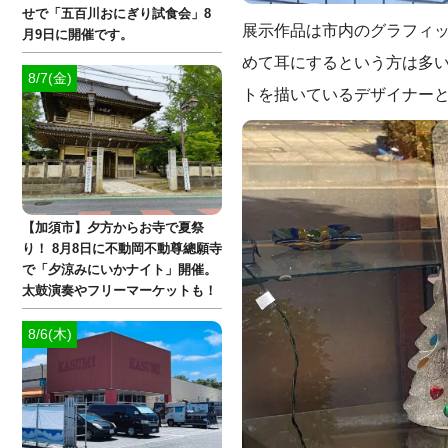
せで「五百川おにぎり試食会」8
展示作品は市内のグラフィ
月9日に開催です。
めて耳にするという方は多
8/7(金)
トを描いているデザイナー
【加須市】夕方からお寺で夏祭
り！ 8月8日に不動岡不動尊總願寺
で「夕涼みにいかナイト」開催。
太鼓演奏やフリーマーケットも！
8/6(木)